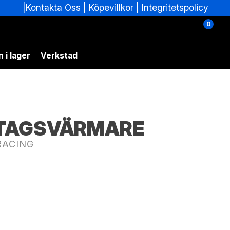
|
|
Köpevillkor
|
Integritetspolicy
Kontakta Oss
0
 i lager
Verkstad
DTAGSVÄRMARE
RACING