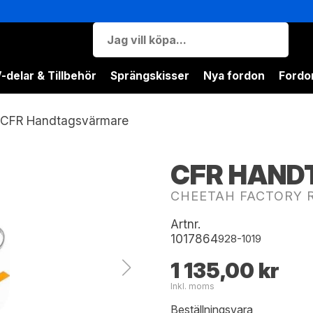
-delar & Tillbehör
Sprängskisser
Nya fordon
Fordon
CFR Handtagsvärmare
CFR HAN
CHEETAH FACTORY 
Artnr.
1017864
928-1019
1 135,00 kr
Inkl. moms
Beställningsvara