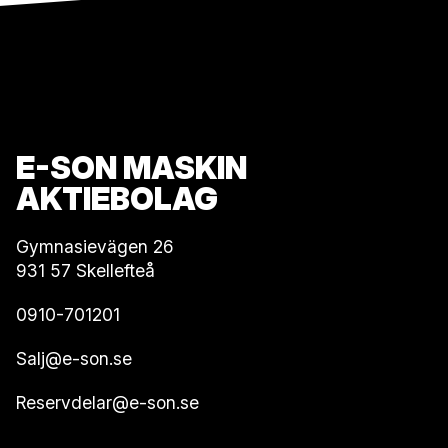
E-SON MASKIN
AKTIEBOLAG
Gymnasievägen 26
931 57 Skellefteå
0910-701201
Salj@e-son.se
Reservdelar@e-son.se