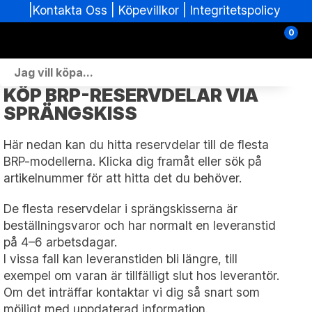
|
|
Köpevillkor
|
Integritetspolicy
Kontakta Oss
0
Personlig Utrustning
KÖP BRP-RESERVDELAR VIA
SPRÄNGSKISS
Skoterdelar & Tillbehör
Här nedan kan du hitta reservdelar till de flesta
ATV-delar & Tillbehör
BRP-modellerna. Klicka dig framåt eller sök på
artikelnummer för att hitta det du behöver.
Sprängskisser
De flesta reservdelar i sprängskisserna är
Nya fordon
beställningsvaror och har normalt en leveranstid
på 4–6 arbetsdagar.
Fordon i lager
I vissa fall kan leveranstiden bli längre, till
exempel om varan är tillfälligt slut hos leverantör.
Verkstad
Om det inträffar kontaktar vi dig så snart som
möjligt med uppdaterad information.