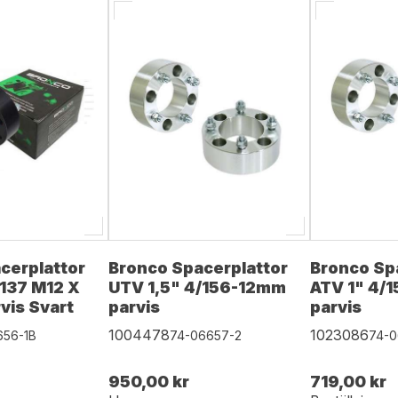
cerplattor
Bronco Spacerplattor
Bronco Sp
/137 M12 X
UTV 1,5" 4/156-12mm
ATV 1" 4/
vis Svart
parvis
parvis
1004478
1023086
656-1B
74-06657-2
74-0
950,00 kr
719,00 kr