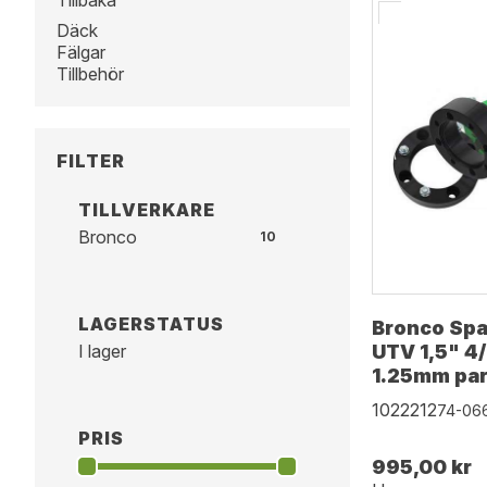
Tillbaka
Däck
Fälgar
Tillbehör
FILTER
TILLVERKARE
Bronco
10
LAGERSTATUS
Bronco Spa
I lager
UTV 1,5" 4
1.25mm par
1022212
74-06
PRIS
995,00 kr