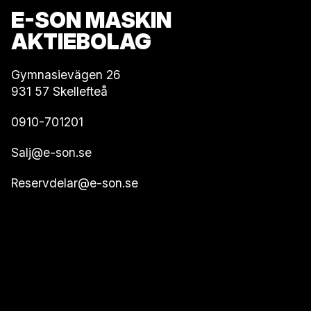
E-SON MASKIN
AKTIEBOLAG
Gymnasievägen 26
931 57 Skellefteå
0910-701201
Salj@e-son.se
Reservdelar@e-son.se