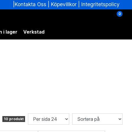
|
|
Köpevillkor
|
Integritetspolicy
Kontakta Oss
0
 i lager
Verkstad
10 produkt