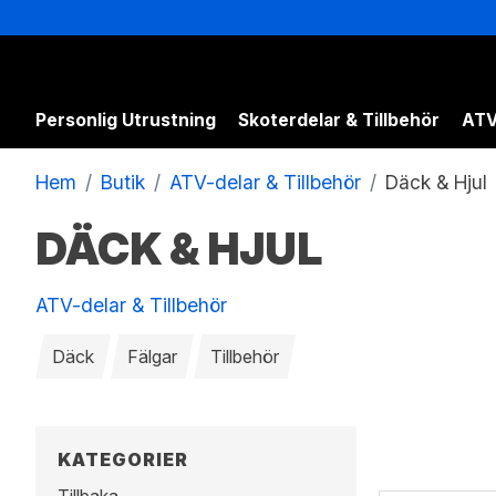
Personlig Utrustning
Skoterdelar & Tillbehör
ATV
Hem
Butik
ATV-delar & Tillbehör
Däck & Hjul
DÄCK & HJUL
ATV-delar & Tillbehör
Däck
Fälgar
Tillbehör
KATEGORIER