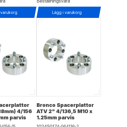
ara
Beställningsvara
 varukorg
Lägg i varukorg
acerplattor
Bronco Spacerplattor
(38mm) 4/156
ATV 2" 4/136,5 M10 x
5mm parvis
1.25mm parvis
1024501
64156-15
74-064136-2