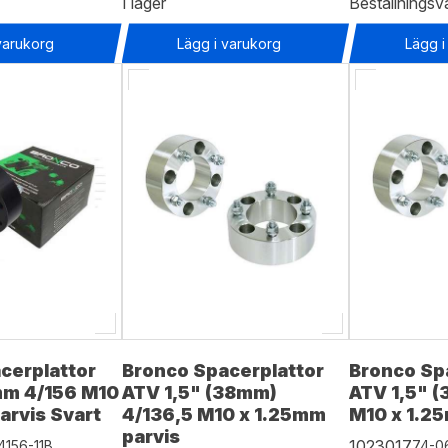
I lager
Beställningsv
varukorg
Lägg i varukorg
Lägg i
cerplattor
Bronco Spacerplattor
Bronco Sp
mm 4/156 M10
ATV 1,5" (38mm)
ATV 1,5" 
arvis Svart
4/136,5 M10 x 1.25mm
M10 x 1.2
parvis
1023017
4156-11B
74-0