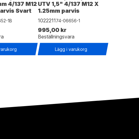
mm 4/137 M12
UTV 1,5" 4/137 M12 X
arvis Svart
1.25mm parvis
1022211
52-1B
74-06656-1
995,00 kr
ra
Beställningsvara
varukorg
Lägg i varukorg