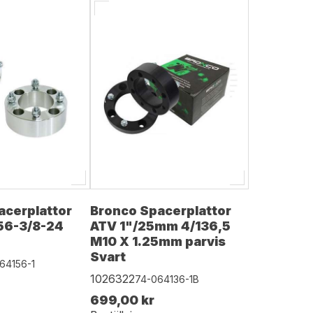
acerplattor
Bronco Spacerplattor
156-3/8-24
ATV 1"/25mm 4/136,5
M10 X 1.25mm parvis
Svart
64156-1
1026322
74-064136-1B
699,00 kr