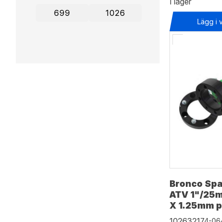
I lager
Lägg i 
Bronco Spa
ATV 1"/25
X 1.25mm p
1026321
74-06