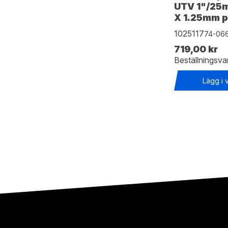
UTV 1"/25
X 1.25mm p
1025117
74-066
719,00 kr
Beställningsva
Lägg i 