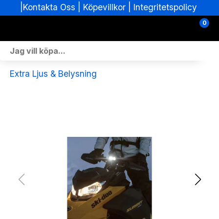
|
|
Köpevillkor
|
Integritetspolicy
Kontakta Oss
0
Personlig Utrustning
Extra Ljus & Belysning
Skoterdelar & Tillbehör
ATV-delar & Tillbehör
Sprängskisser
Nya fordon
Fordon i lager
Verkstad