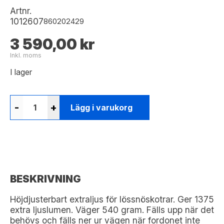
Artnr.
1012607
860202429
3 590,00 kr
Inkl. moms
I lager
-
+
Lägg i varukorg
BESKRIVNING
Höjdjusterbart extraljus för lössnöskotrar. Ger 1375
extra ljuslumen. Väger 540 gram. Fälls upp när det
behövs och fälls ner ur vägen när fordonet inte