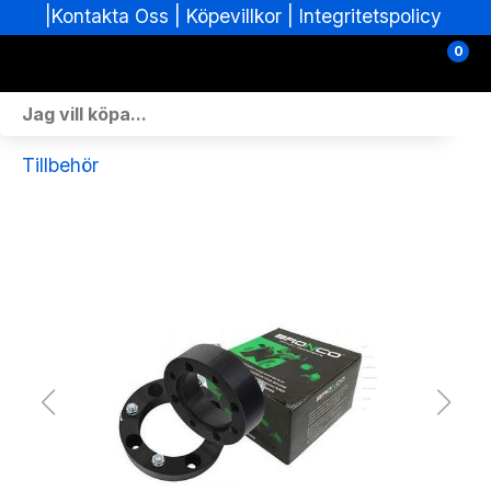
|
|
Köpevillkor
|
Integritetspolicy
Kontakta Oss
0
Personlig Utrustning
Tillbehör
Skoterdelar & Tillbehör
ATV-delar & Tillbehör
Sprängskisser
Nya fordon
Fordon i lager
Verkstad