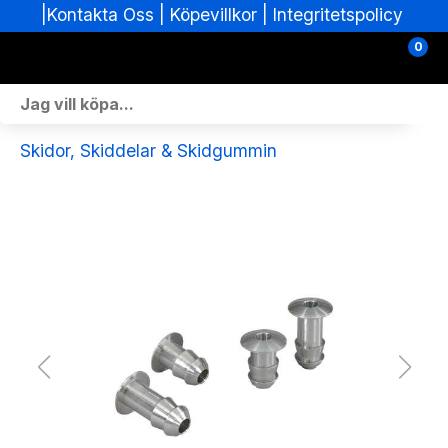
|
|
Köpevillkor
|
Integritetspolicy
Kontakta Oss
0
Personlig Utrustning
Skidor, Skiddelar & Skidgummin
Skoterdelar & Tillbehör
ATV-delar & Tillbehör
Sprängskisser
Nya fordon
Fordon i lager
Verkstad