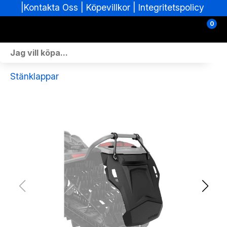
|
|
Köpevillkor
|
Integritetspolicy
Kontakta Oss
0
Personlig Utrustning
Stänklappar
Skoterdelar & Tillbehör
ATV-delar & Tillbehör
Sprängskisser
Nya fordon
Fordon i lager
Verkstad