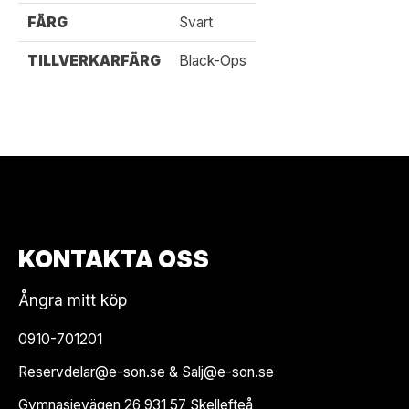
FÄRG
Svart
TILLVERKARFÄRG
Black-Ops
KONTAKTA OSS
Ångra mitt köp
0910-701201
Reservdelar@e-son.se & Salj@e-son.se
Gymnasievägen 26 931 57 Skellefteå