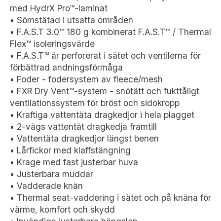
med HydrX Pro™-laminat
• Sömstätad i utsatta områden
• F.A.S.T 3.0™ 180 g kombinerat F.A.S.T™ / Thermal
Flex™ isoleringsvärde
• F.A.S.T™ är perforerat i sätet och ventilerna för
förbättrad andningsförmåga
• Foder - fodersystem av fleece/mesh
• FXR Dry Vent™-system - snötätt och fukttåligt
ventilationssystem för bröst och sidokropp
• Kraftiga vattentäta dragkedjor i hela plagget
• 2-vägs vattentät dragkedja framtill
• Vattentäta dragkedjor längst benen
• Lårfickor med klaffstängning
• Krage med fast justerbar huva
• Justerbara muddar
• Vadderade knän
• Thermal seat-vaddering i sätet och på knäna för
värme, komfort och skydd