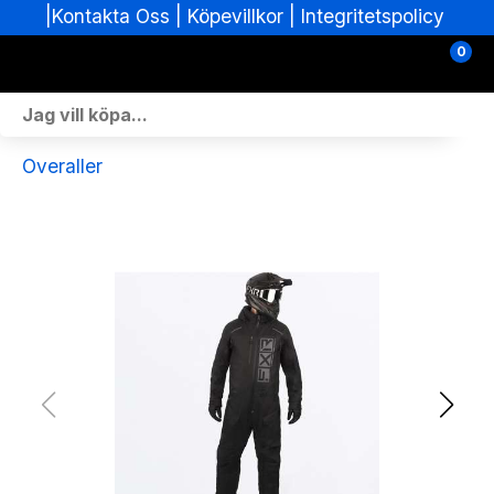
|
|
Köpevillkor
|
Integritetspolicy
Kontakta Oss
0
Personlig Utrustning
Overaller
Skoterdelar & Tillbehör
ATV-delar & Tillbehör
Sprängskisser
Nya fordon
Fordon i lager
Verkstad