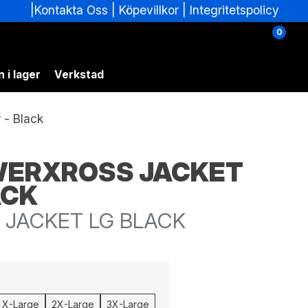
|
|
Köpevillkor
|
Integritetspolicy
Kontakta Oss
0
 i lager
Verkstad
 - Black
OWERXROSS JACKET
ACK
JACKET LG BLACK
X-Large
2X-Large
3X-Large