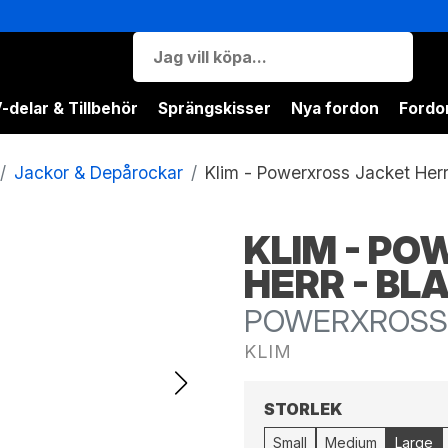
-delar & Tillbehör
Sprängskisser
Nya fordon
Fordon
Jackor & Depårockar
Klim - Powerxross Jacket Herr
KLIM - P
HERR - BL
POWERXROSS 
KLIM
STORLEK
Small
Medium
Large