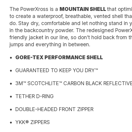
The PowerXross is a
MOUNTAIN SHELL
that optim
to create a waterproof, breathable, vented shell th
do. Stay dry, comfortable and let nothing stand in 
in the backcountry powder. The redesigned PowerX
friendly jacket in our line, so don’t hold back from t
jumps and everything in between.
GORE-TEX PERFORMANCE SHELL
GUARANTEED TO KEEP YOU DRY™
3M™ SCOTCHLITE™ CARBON BLACK REFLECTIV
TETHER D-RING
DOUBLE-HEADED FRONT ZIPPER
YKK® ZIPPERS