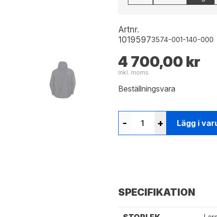
Artnr.
1019597
3574-001-140-000
4 700,00 kr
Inkl. moms
Beställningsvara
-
+
Lägg i var
SPECIFIKATION