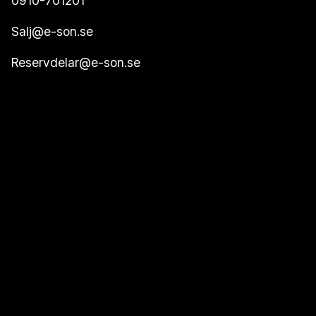
0910-701201
Salj@e-son.se
Reservdelar@e-son.se