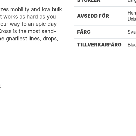
STORLEK
Lar
izes mobility and low bulk
Her
AVSEDD FÖR
at works as hard as you
Uni
your way to an epic day
ross is the most send-
FÄRG
Sva
he gnarliest lines, drops,
TILLVERKARFÄRG
Bla
E