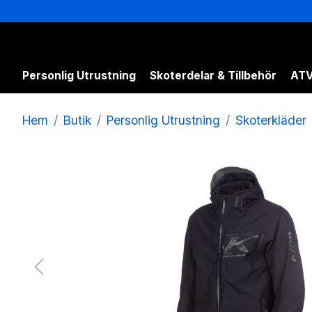
Personlig Utrustning
Skoterdelar & Tillbehör
ATV
Hem
Butik
Personlig Utrustning
Skoterkläder