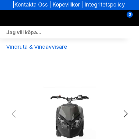
|
|
Köpevillkor
|
Integritetspolicy
Kontakta Oss
0
Personlig Utrustning
Vindruta & Vindavvisare
Skoterdelar & Tillbehör
ATV-delar & Tillbehör
Sprängskisser
Nya fordon
Fordon i lager
Verkstad