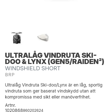
ULTRALÅG VINDRUTA SKI-
DOO & LYNX (GEN5/RAIDEN²)
WINDSHIELD SHORT
BRP
Ultralåg Vindruta Ski-doo/Lynx är en låg, sportig
vindruta som ger baserat vindskydd utan att
kompromissa med sikt eller manöverfrihet.
Artnr.
1020868
860202624