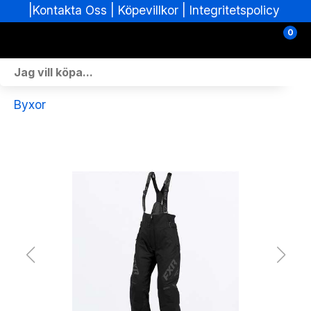
|
|
Köpevillkor
|
Integritetspolicy
Kontakta Oss
0
Personlig Utrustning
Byxor
Skoterdelar & Tillbehör
ATV-delar & Tillbehör
Sprängskisser
Nya fordon
Fordon i lager
Verkstad