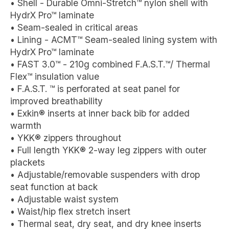
• Shell - Durable Omni-Stretch™ nylon shell with
HydrX Pro™ laminate
• Seam-sealed in critical areas
• Lining - ACMT™ Seam-sealed lining system with
HydrX Pro™ laminate
• FAST 3.0™ - 210g combined F.A.S.T.™/ Thermal
Flex™ insulation value
• F.A.S.T. ™ is perforated at seat panel for
improved breathability
• Exkin® inserts at inner back bib for added
warmth
• YKK® zippers throughout
• Full length YKK® 2-way leg zippers with outer
plackets
• Adjustable/removable suspenders with drop
seat function at back
• Adjustable waist system
• Waist/hip flex stretch insert
• Thermal seat, dry seat, and dry knee inserts