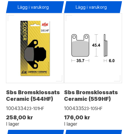
Lägg i varukorg
Lägg i varukorg
Sbs Bromsklossats
Sbs Bromsklossats
Ceramic (544HF)
Ceramic (559HF)
1004334
1004335
23-101HF
23-105HF
258,00 kr
176,00 kr
I lager
I lager