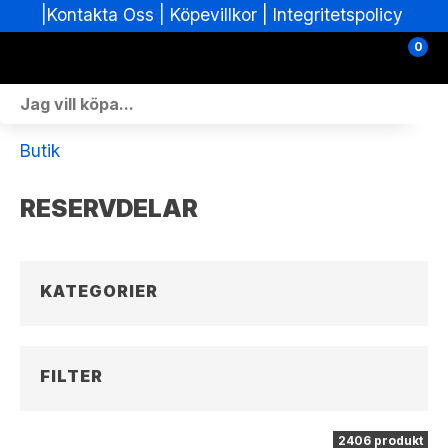
|
|
Köpevillkor
|
Integritetspolicy
Kontakta Oss
0
Personlig Utrustning
Butik
Skoterdelar & Tillbehör
RESERVDELAR
ATV-delar & Tillbehör
Sprängskisser
KATEGORIER
Nya fordon
Fordon i lager
FILTER
Verkstad
2406 produkt