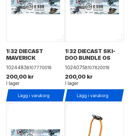
1:32 DIECAST
1:32 DIECAST SKI-
MAVERICK
DOO BUNDLE OS
1024483
1024075
B107770018
B107820018
200,00 kr
200,00 kr
I lager
I lager
Lägg i varukorg
Lägg i varukorg