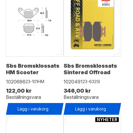
Sbs Bromsklossats
Sbs Bromsklossats
HM Scooter
Sintered Offroad
1020686
1020491
23-101HM
23-632SI
122,00 kr
346,00 kr
Beställningsvara
Beställningsvara
Lägg i varukorg
Lägg i varukorg
NYHETER