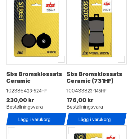
Sbs Bromsklossats
Sbs Bromsklossats
Ceramic
Ceramic (731HF)
1023864
1004338
23-524HF
23-145HF
230,00 kr
176,00 kr
Beställningsvara
Beställningsvara
Lägg i varukorg
Lägg i varukorg