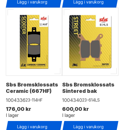
Lägg i varukorg
Lägg i varukorg
Sbs Bromsklossats
Sbs Bromsklossats
Ceramic (667HF)
Sintered bak
1004336
1004340
23-114HF
23-614LS
176,00 kr
600,00 kr
I lager
I lager
Lägg i varukorg
Lägg i varukorg