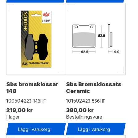
Sbs bromsklossar
Sbs Bromsklossats
148
Ceramic
1005042
1015924
23-148HF
23-556HF
219,00 kr
380,00 kr
I lager
Beställningsvara
Lägg i varukorg
Lägg i varukorg