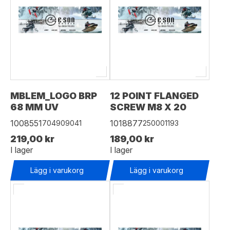
MBLEM_LOGO BRP
12 POINT FLANGED
68 MM UV
SCREW M8 X 20
1008551
1018877
704909041
250001193
219,00 kr
189,00 kr
I lager
I lager
Lägg i varukorg
Lägg i varukorg