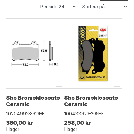
Sbs Bromsklossats
Sbs Bromsklossats
Ceramic
Ceramic
1020499
1004339
23-613HF
23-205HF
380,00 kr
258,00 kr
I lager
I lager