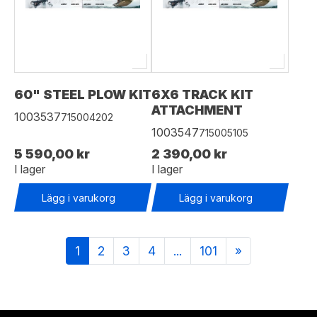
60" STEEL PLOW KIT
6X6 TRACK KIT
ATTACHMENT
1003537
715004202
1003547
715005105
5 590,00 kr
2 390,00 kr
I lager
I lager
Lägg i varukorg
Lägg i varukorg
1
2
3
4
...
101
»