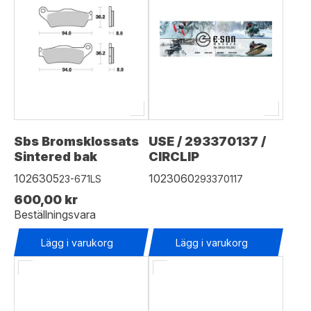
Sbs Bromsklossats
USE / 293370137 /
Sintered bak
CIRCLIP
1026305
1023060
23-671LS
293370117
600,00 kr
Beställningsvara
Lägg i varukorg
Lägg i varukorg