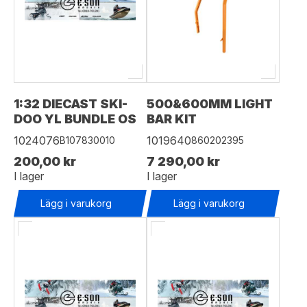
1:32 DIECAST SKI-
500&600MM LIGHT
DOO YL BUNDLE OS
BAR KIT
1024076
1019640
B107830010
860202395
200,00 kr
7 290,00 kr
I lager
I lager
Lägg i varukorg
Lägg i varukorg