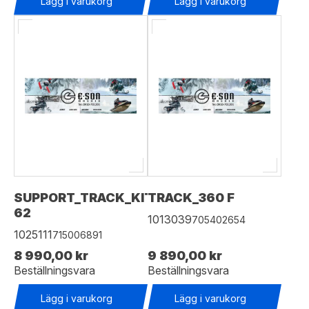
Lägg i varukorg
Lägg i varukorg
SUPPORT_TRACK_KIT_UR
TRACK_360 F
62
1013039
705402654
1025111
715006891
8 990,00 kr
9 890,00 kr
Beställningsvara
Beställningsvara
Lägg i varukorg
Lägg i varukorg