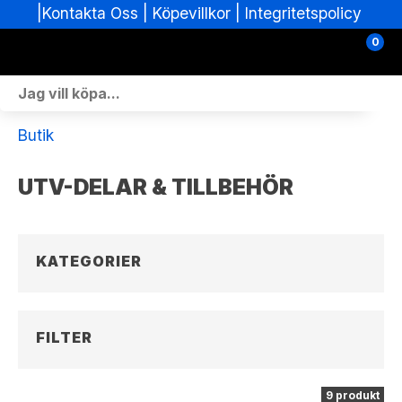
|
|
Köpevillkor
|
Integritetspolicy
Kontakta Oss
0
Personlig Utrustning
Butik
Skoterdelar & Tillbehör
UTV-DELAR & TILLBEHÖR
ATV-delar & Tillbehör
Sprängskisser
KATEGORIER
Nya fordon
Fordon i lager
FILTER
Verkstad
9 produkt