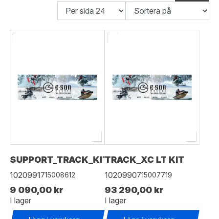
SUPPORT_TRACK_KIT_SSV
TRACK_XC LT KIT
1020991
1020990
715008612
715007719
9 090,00 kr
93 290,00 kr
I lager
I lager