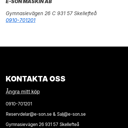
E-SON MASKIN AB
Gymnasievägen 26 C 931 57 Skellefteå
0910-701201
KONTAKTA OSS
Ångra mitt köp
0910-701201
Reservdelar@e-son.se & Salj@e-son.se
Gymnasievägen 26 931 57 Skellefteå