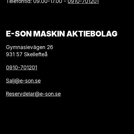
Telefontid: 09.00-17.00 -
0910-701201
E-SON MASKIN AKTIEBOLAG
Gymnasievägen 26
931 57 Skellefteå
0910-701201
Salj@e-son.se
Reservdelar@e-son.se