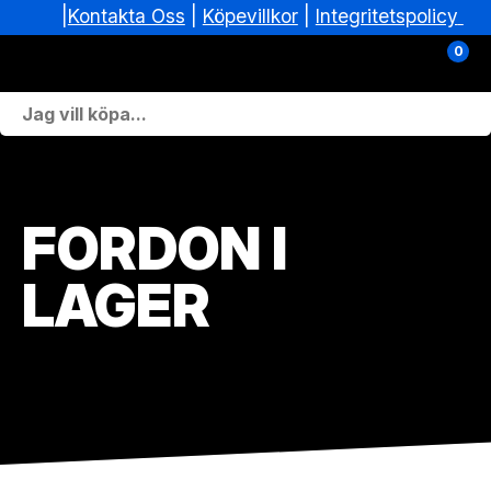
|
|
Köpevillkor
|
Integritetspolicy
Kontakta Oss
0
Personlig Utrustning
Skoterdelar & Tillbehör
FORDON I
ATV-delar & Tillbehör
LAGER
Sprängskisser
Nya fordon
Fordon i lager
Verkstad