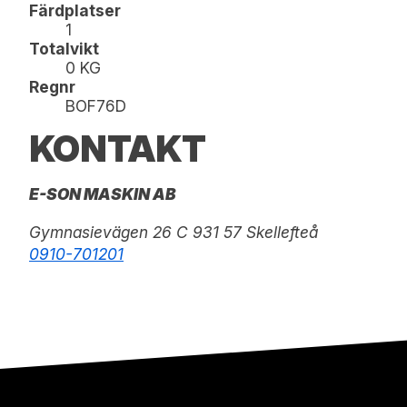
Färdplatser
1
Totalvikt
0 KG
Regnr
BOF76D
KONTAKT
E-SON MASKIN AB
Gymnasievägen 26 C 931 57 Skellefteå
0910-701201