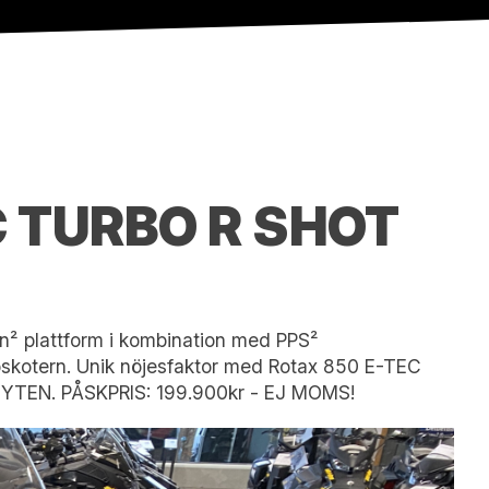
C TURBO R SHOT
en² plattform i kombination med PPS²
skotern. Unik nöjesfaktor med Rotax 850 E-TEC
BYTEN. PÅSKPRIS: 199.900kr - EJ MOMS!