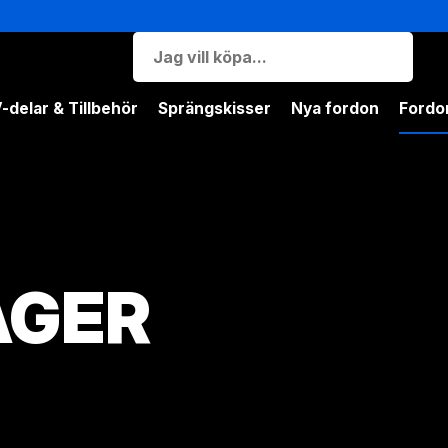
-delar & Tillbehör
Sprängskisser
Nya fordon
Fordon
AGER