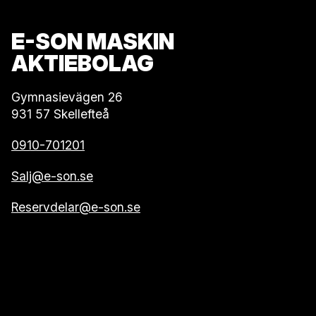
E-SON MASKIN
AKTIEBOLAG
Gymnasievägen 26
931 57 Skellefteå
0910-701201
Salj@e-son.se
Reservdelar@e-son.se