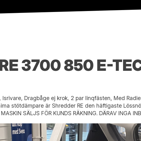
RE 3700 850 E-TE
 Isrivare, Dragbåge ej krok, 2 par linqfästen, Med Radi
ima stötdämpare är Shredder RE den häftigaste Lössnö
NNA MASKIN SÄLJS FÖR KUNDS RÄKNING. DÄRAV INGA IN