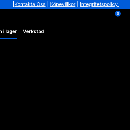
|
|
Köpevillkor
|
Integritetspolicy
Kontakta Oss
0
 i lager
Verkstad