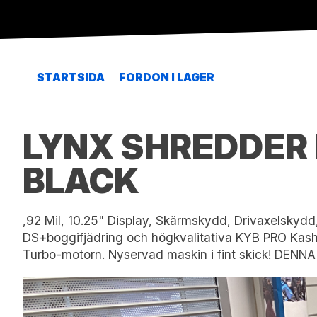
STARTSIDA
FORDON I LAGER
LYNX SHREDDER 
BLACK
,92 Mil, 10.25" Display, Skärmskydd, Drivaxelskydd,
DS+boggifjädring och högkvalitativa KYB PRO Kash
Turbo-motorn. Nyservad maskin i fint skick! DE