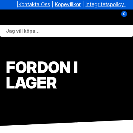
|
|
Köpevillkor
|
Integritetspolicy
Kontakta Oss
0
Personlig Utrustning
Skoterdelar & Tillbehör
FORDON I
ATV-delar & Tillbehör
LAGER
Sprängskisser
Nya fordon
Fordon i lager
Verkstad