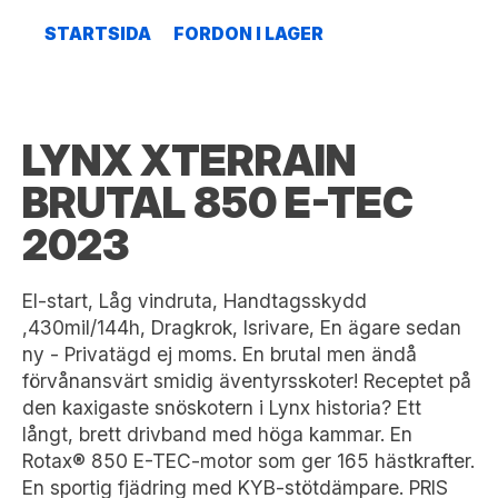
STARTSIDA
FORDON I LAGER
LYNX XTERRAIN
BRUTAL 850 E-TEC
2023
El-start, Låg vindruta, Handtagsskydd
,430mil/144h, Dragkrok, Isrivare, En ägare sedan
ny - Privatägd ej moms. En brutal men ändå
förvånansvärt smidig äventyrsskoter! Receptet på
den kaxigaste snöskotern i Lynx historia? Ett
långt, brett drivband med höga kammar. En
Rotax® 850 E-TEC-motor som ger 165 hästkrafter.
En sportig fjädring med KYB-stötdämpare. PRIS