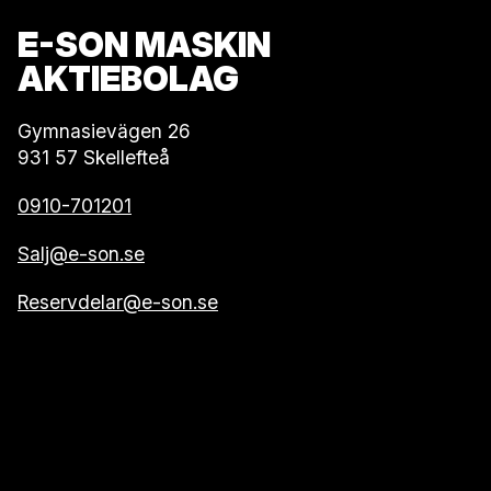
E-SON MASKIN
AKTIEBOLAG
Gymnasievägen 26
931 57 Skellefteå
0910-701201
Salj@e-son.se
Reservdelar@e-son.se