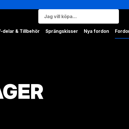
-delar & Tillbehör
Sprängskisser
Nya fordon
Fordon
AGER