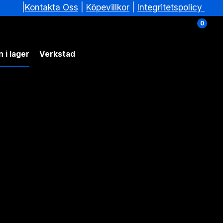
|
|
Köpevillkor
|
Integritetspolicy
Kontakta Oss
0
 i lager
Verkstad