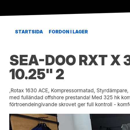
STARTSIDA
FORDON I LAGER
SEA-DOO RXT X 
10.25" 2
,Rotax 1630 ACE, Kompressormatad, Styrdämpare, E
med fulländad offshore prestanda! Med 325 hk kom
förtroendeingivande skrovet ger full kontroll - komf