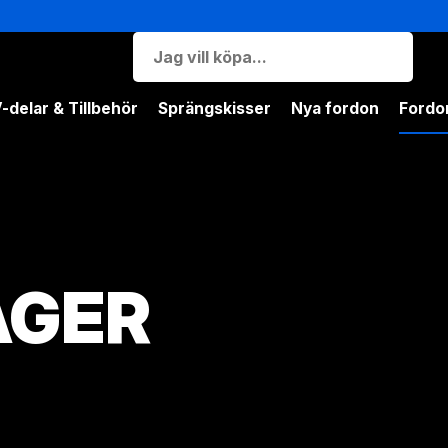
-delar & Tillbehör
Sprängskisser
Nya fordon
Fordon
AGER