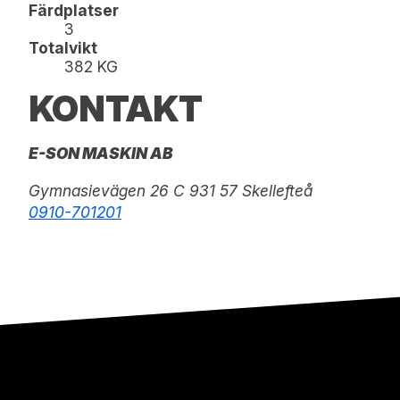
Färdplatser
3
Totalvikt
382 KG
KONTAKT
E-SON MASKIN AB
Gymnasievägen 26 C 931 57 Skellefteå
0910-701201