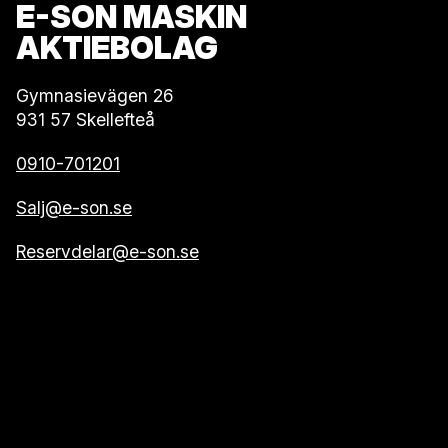
E-SON MASKIN
AKTIEBOLAG
Gymnasievägen 26
931 57 Skellefteå
0910-701201
Salj@e-son.se
Reservdelar@e-son.se