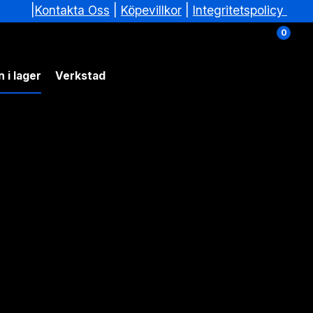
|
|
Köpevillkor
|
Integritetspolicy
Kontakta Oss
0
 i lager
Verkstad