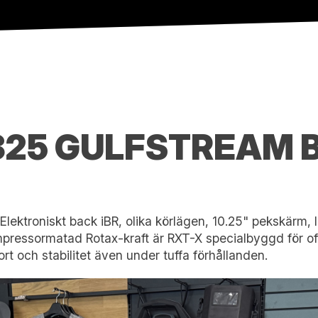
325 GULFSTREAM 
lektroniskt back iBR, olika körlägen, 10.25" pekskärm
pressormatad Rotax-kraft är RXT-X specialbyggd för of
ort och stabilitet även under tuffa förhållanden.