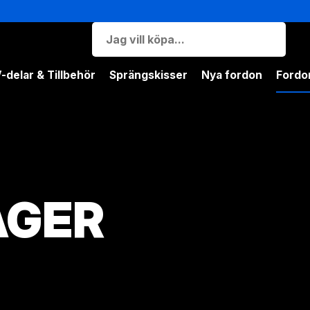
-delar & Tillbehör
Sprängskisser
Nya fordon
Fordon
AGER