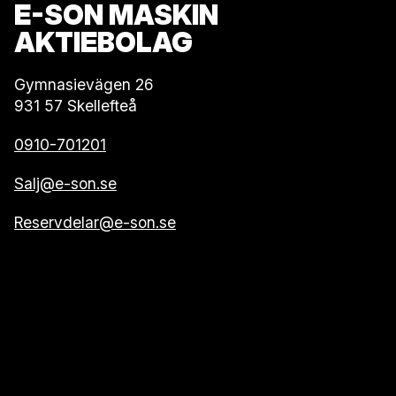
E-SON MASKIN
AKTIEBOLAG
Gymnasievägen 26
931 57 Skellefteå
0910-701201
Salj@e-son.se
Reservdelar@e-son.se