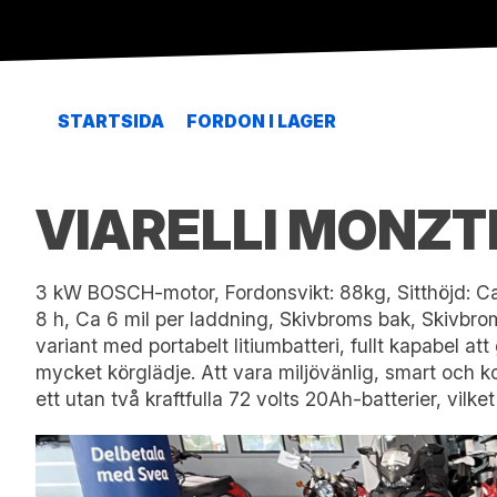
STARTSIDA
FORDON I LAGER
VIARELLI MONZT
3 kW BOSCH-motor, Fordonsvikt: 88kg, Sitthöjd: Ca 79
8 h, Ca 6 mil per laddning, Skivbroms bak, Skivbro
variant med portabelt litiumbatteri, fullt kapabel 
mycket körglädje. Att vara miljövänlig, smart och 
ett utan två kraftfulla 72 volts 20Ah-batterier, vilke