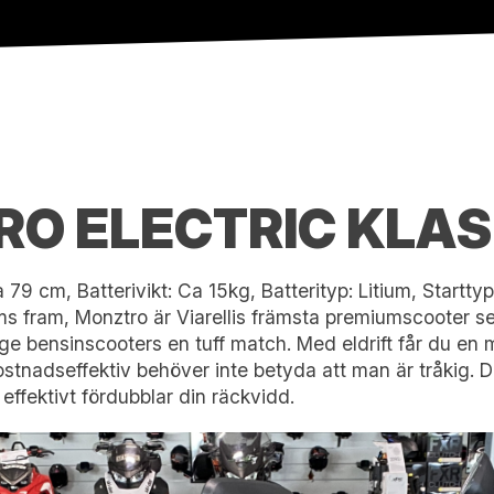
RO ELECTRIC KLAS
 cm, Batterivikt: Ca 15kg, Batterityp: Litium, Starttyp:
ms fram, Monztro är Viarellis främsta premiumscooter se
att ge bensinscooters en tuff match. Med eldrift får du 
kostnadseffektiv behöver inte betyda att man är tråkig.
t effektivt fördubblar din räckvidd.