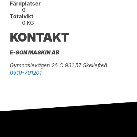
Färdplatser
0
Totalvikt
0 KG
KONTAKT
E-SON MASKIN AB
Gymnasievägen 26 C 931 57 Skellefteå
0910-701201