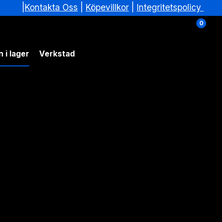
|
|
Köpevillkor
|
Integritetspolicy
Kontakta Oss
0
 i lager
Verkstad