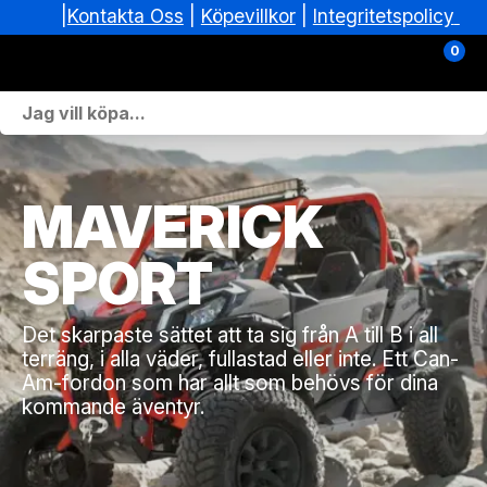
|
|
Köpevillkor
|
Integritetspolicy
Kontakta Oss
0
Personlig Utrustning
Skoterdelar & Tillbehör
MAVERICK
ATV-delar & Tillbehör
SPORT
Sprängskisser
Det skarpaste sättet att ta sig från A till B i all
Nya fordon
terräng, i alla väder, fullastad eller inte. Ett Can-
Am-fordon som har allt som behövs för dina
Fordon i lager
kommande äventyr.
Verkstad