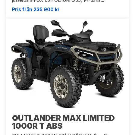
justerbara FOX 1.5 PODIUM QS3, 14-tums...
Pris från 235 900 kr
OUTLANDER MAX LIMITED
1000R T ABS