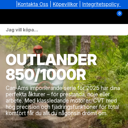
|
|
Köpevillkor
|
Integritetspolicy
Kontakta Oss
0
Personlig Utrustning
Skoterdelar & Tillbehör
OUTLANDER
ATV-delar & Tillbehör
850/1000R
Sprängskisser
Can-Ams imponerande serie för 2025 har dina
Nya fordon
perfekta åkturer – för prestanda, nöje eller
arbete. Med klassledande motorer, CVT med
Fordon i lager
hög precision och fjädringsfunktioner för total
komfort får du allt du någonsin drömt om.
Verkstad