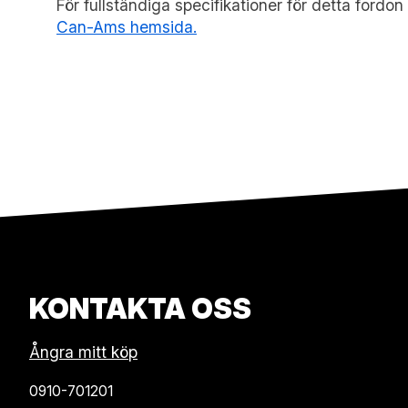
För fullständiga specifikationer för detta fordo
Can-Ams hemsida.
KONTAKTA OSS
Ångra mitt köp
0910-701201