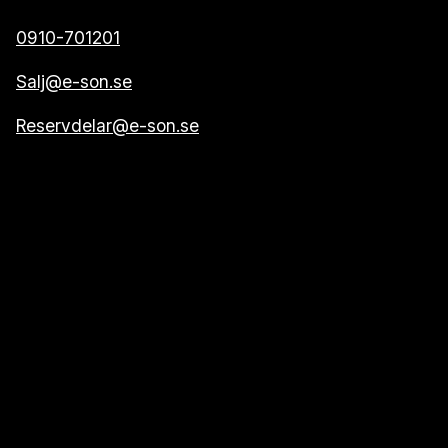
0910-701201
Salj@e-son.se
Reservdelar@e-son.se