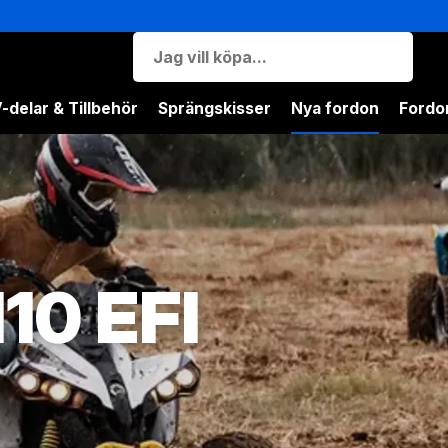
-delar & Tillbehör
Sprängskisser
Nya fordon
Fordon
10 EFI