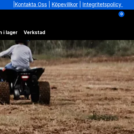
|
|
Köpevillkor
|
Integritetspolicy
Kontakta Oss
0
 i lager
Verkstad