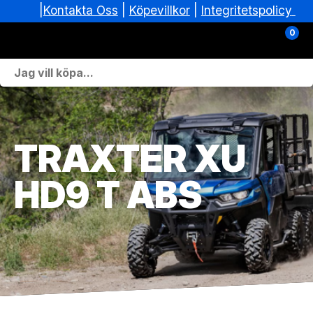
|
|
Köpevillkor
|
Integritetspolicy
Kontakta Oss
0
Personlig Utrustning
Skoterdelar & Tillbehör
TRAXTER XU
ATV-delar & Tillbehör
HD9 T ABS
Sprängskisser
Nya fordon
Fordon i lager
Verkstad