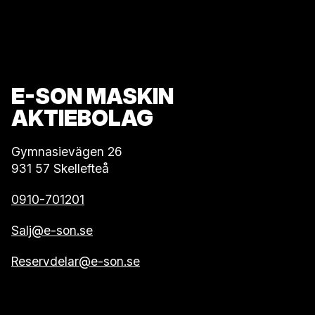
E-SON MASKIN
AKTIEBOLAG
Gymnasievägen 26
931 57 Skellefteå
0910-701201
Salj@e-son.se
Reservdelar@e-son.se