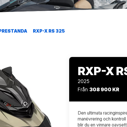
PRESTANDA
RXP-X RS 325
RXP-X R
2025
Från
308 900 KR
Den ultimata racinginspir
manövrering och kontroll
blir du en vinnare oavsett 