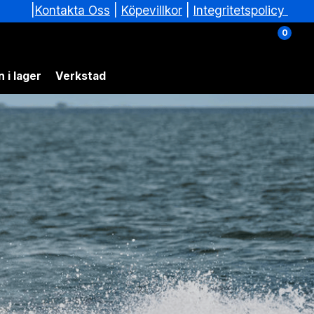
|
|
Köpevillkor
|
Integritetspolicy
Kontakta Oss
0
 i lager
Verkstad