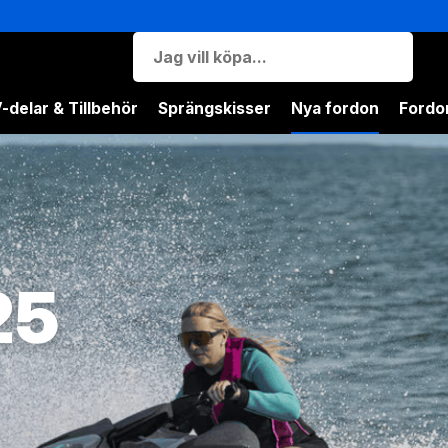
-delar & Tillbehör
Sprängskisser
Nya fordon
Fordon
25