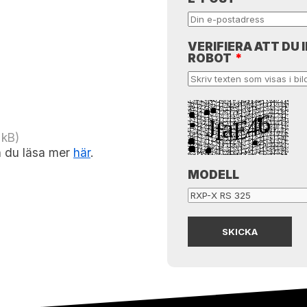
VERIFIERA ATT DU 
ROBOT
*
 kB)
an du läsa mer
här
.
MODELL