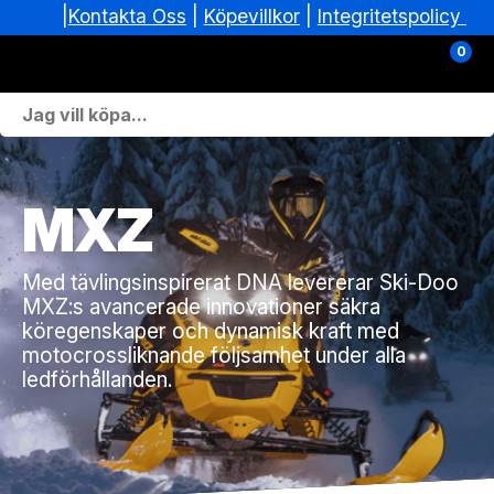
|
|
Köpevillkor
|
Integritetspolicy
Kontakta Oss
0
Personlig Utrustning
Skoterdelar & Tillbehör
MXZ
ATV-delar & Tillbehör
Med tävlingsinspirerat DNA levererar Ski-Doo
Sprängskisser
MXZ:s avancerade innovationer säkra
köregenskaper och dynamisk kraft med
Nya fordon
motocrossliknande följsamhet under alla
ledförhållanden.
Fordon i lager
Verkstad