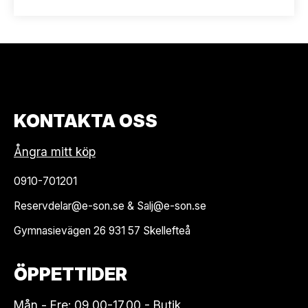
KONTAKTA OSS
Ångra mitt köp
0910-701201
Reservdelar@e-son.se & Salj@e-son.se
Gymnasievägen 26 931 57 Skellefteå
ÖPPETTIDER
Mån - Fre: 09.00-17.00 - Butik