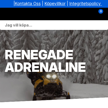
|
|
Köpevillkor
|
Integritetspolicy
Kontakta Oss
0
Personlig Utrustning
Skoterdelar & Tillbehör
RENEGADE
ATV-delar & Tillbehör
ADRENALINE
Sprängskisser
Nya fordon
Fordon i lager
Verkstad