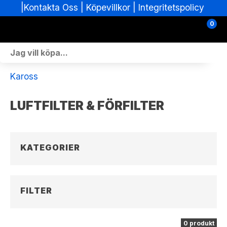
|
|
Köpevillkor
|
Integritetspolicy
Kontakta Oss
0
Personlig Utrustning
Kaross
Skoterdelar & Tillbehör
LUFTFILTER & FÖRFILTER
ATV-delar & Tillbehör
Sprängskisser
KATEGORIER
Nya fordon
Fordon i lager
FILTER
Verkstad
0 produkt