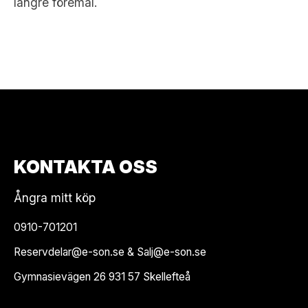
längre föremål.
KONTAKTA OSS
Ångra mitt köp
0910-701201
Reservdelar@e-son.se & Salj@e-son.se
Gymnasievägen 26 931 57 Skellefteå