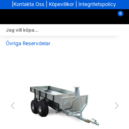
|
|
Köpevillkor
|
Integritetspolicy
Kontakta Oss
0
Personlig Utrustning
Övriga Reservdelar
Skoterdelar & Tillbehör
ATV-delar & Tillbehör
Sprängskisser
Nya fordon
Fordon i lager
Verkstad