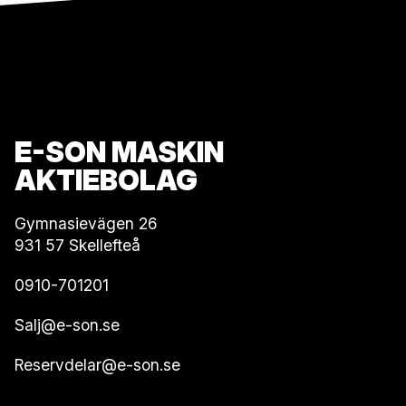
E-SON MASKIN
AKTIEBOLAG
Gymnasievägen 26
931 57 Skellefteå
0910-701201
Salj@e-son.se
Reservdelar@e-son.se