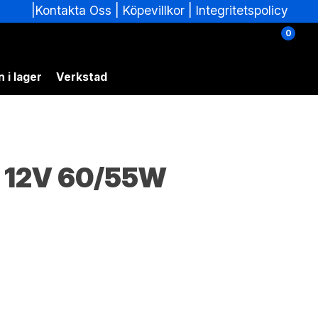
|
|
Köpevillkor
|
Integritetspolicy
Kontakta Oss
0
 i lager
Verkstad
 12V 60/55W