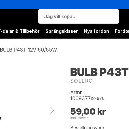
-delar & Tillbehör
Sprängskisser
Nya fordon
Fordon
BULB P43T 12V 60/55W
BULB P43T
SOLERO
Artnr.
1009377
12-670
59,00 kr
Inkl. moms
Beställningsvara