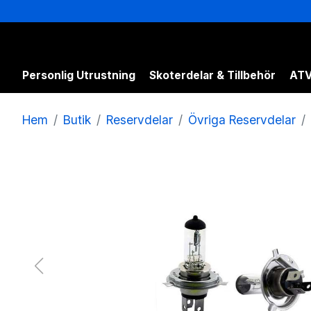
Personlig Utrustning
Skoterdelar & Tillbehör
ATV
Hem
Butik
Reservdelar
Övriga Reservdelar