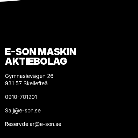
E-SON MASKIN
AKTIEBOLAG
Gymnasievägen 26
931 57 Skellefteå
0910-701201
Salj@e-son.se
Reservdelar@e-son.se