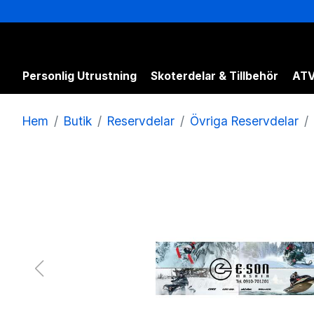
Personlig Utrustning
Skoterdelar & Tillbehör
ATV
Hem
Butik
Reservdelar
Övriga Reservdelar