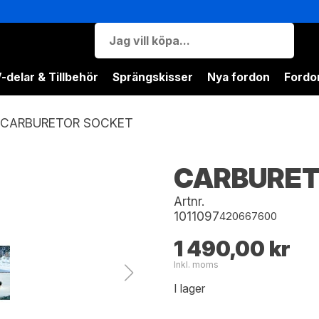
-delar & Tillbehör
Sprängskisser
Nya fordon
Fordon
CARBURETOR SOCKET
CARBURET
Artnr.
1011097
420667600
1 490,00 kr
Inkl. moms
I lager