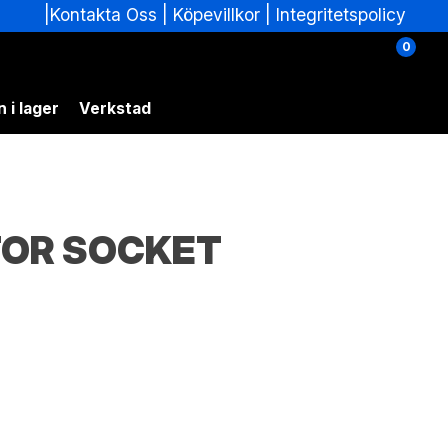
|
|
Köpevillkor
|
Integritetspolicy
Kontakta Oss
0
 i lager
Verkstad
OR SOCKET