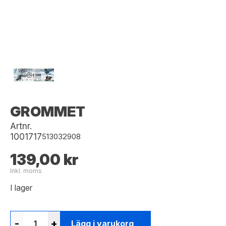
GROMMET
Artnr.
1001717
513032908
139,00 kr
Inkl. moms
I lager
-
+
Lägg i varukorg