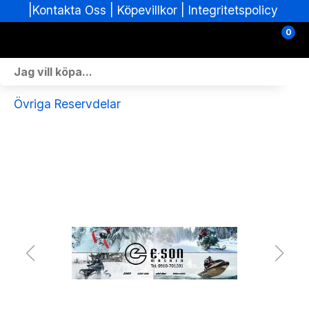
|
|
Köpevillkor
|
Integritetspolicy
Kontakta Oss
0
Personlig Utrustning
Övriga Reservdelar
Skoterdelar & Tillbehör
ATV-delar & Tillbehör
Sprängskisser
Nya fordon
Fordon i lager
Verkstad