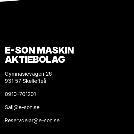
E-SON MASKIN
AKTIEBOLAG
Gymnasievägen 26
931 57 Skellefteå
0910-701201
Salj@e-son.se
Reservdelar@e-son.se