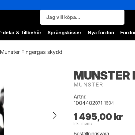
-delar & Tillbehör
Sprängskisser
Nya fordon
Fordon
Munster Fingergas skydd
MUNSTER 
MUNSTER
Artnr.
1004402
871-1604
1 495,00 kr
Inkl. moms
Beställningsvara