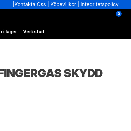
|
|
Köpevillkor
|
Integritetspolicy
Kontakta Oss
0
 i lager
Verkstad
FINGERGAS SKYDD