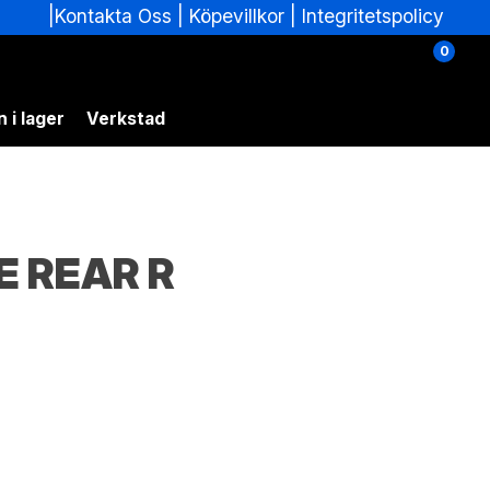
|
|
Köpevillkor
|
Integritetspolicy
Kontakta Oss
0
 i lager
Verkstad
E REAR R