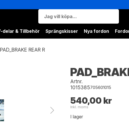
-delar & Tillbehör
Sprängskisser
Nya fordon
Fordon
PAD_BRAKE REAR R
PAD_BRAK
Artnr.
1015385
705601015
540,00 kr
Inkl. moms
I lager