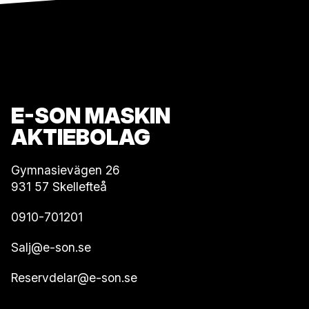
E-SON MASKIN
AKTIEBOLAG
Gymnasievägen 26
931 57 Skellefteå
0910-701201
Salj@e-son.se
Reservdelar@e-son.se