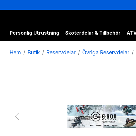
Personlig Utrustning
Skoterdelar & Tillbehör
ATV
Hem
Butik
Reservdelar
Övriga Reservdelar