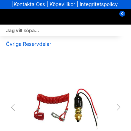
|
|
Köpevillkor
|
Integritetspolicy
Kontakta Oss
0
Personlig Utrustning
Övriga Reservdelar
Skoterdelar & Tillbehör
ATV-delar & Tillbehör
Sprängskisser
Nya fordon
Fordon i lager
Verkstad