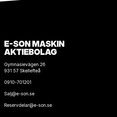
E-SON MASKIN
AKTIEBOLAG
Gymnasievägen 26
931 57 Skellefteå
0910-701201
Salj@e-son.se
Reservdelar@e-son.se