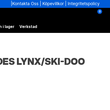
|
|
Köpevillkor
|
Integritetspolicy
Kontakta Oss
0
 i lager
Verkstad
DES LYNX/SKI-DOO