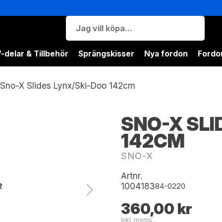
-delar & Tillbehör
Sprängskisser
Nya fordon
Fordon
Sno-X Slides Lynx/Ski-Doo 142cm
SNO-X SLI
142CM
SNO-X
Artnr.
1004183
84-0220
360,00 kr
Inkl. moms