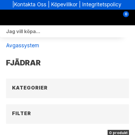
|
|
Köpevillkor
|
Integritetspolicy
Kontakta Oss
0
Personlig Utrustning
Avgassystem
Skoterdelar & Tillbehör
FJÄDRAR
ATV-delar & Tillbehör
Sprängskisser
KATEGORIER
Nya fordon
Fordon i lager
FILTER
Verkstad
0 produkt