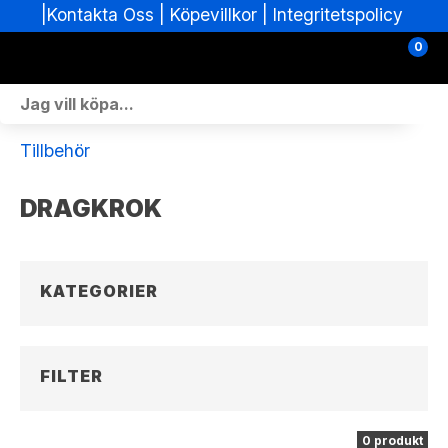
|
|
Köpevillkor
|
Integritetspolicy
Kontakta Oss
0
Personlig Utrustning
Tillbehör
Skoterdelar & Tillbehör
DRAGKROK
ATV-delar & Tillbehör
Sprängskisser
KATEGORIER
Nya fordon
Fordon i lager
FILTER
Verkstad
0 produkt