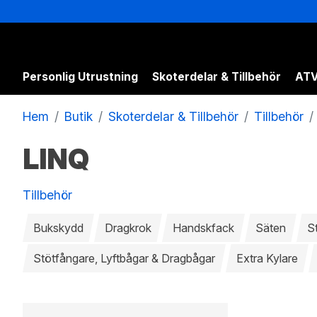
Personlig Utrustning
Skoterdelar & Tillbehör
ATV
Hem
Butik
Skoterdelar & Tillbehör
Tillbehör
LINQ
Tillbehör
Bukskydd
Dragkrok
Handskfack
Säten
S
Stötfångare, Lyftbågar & Dragbågar
Extra Kylare