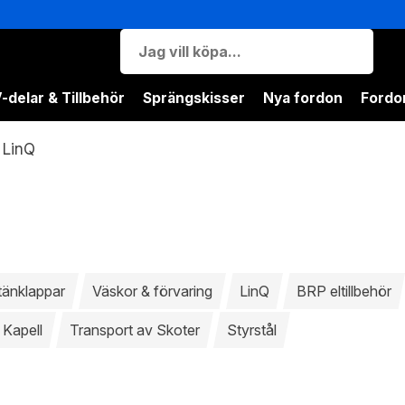
-delar & Tillbehör
Sprängskisser
Nya fordon
Fordon
LinQ
tänklappar
Väskor & förvaring
LinQ
BRP eltillbehör
Kapell
Transport av Skoter
Styrstål