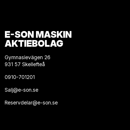
E-SON MASKIN
AKTIEBOLAG
Gymnasievägen 26
931 57 Skellefteå
0910-701201
Salj@e-son.se
Reservdelar@e-son.se