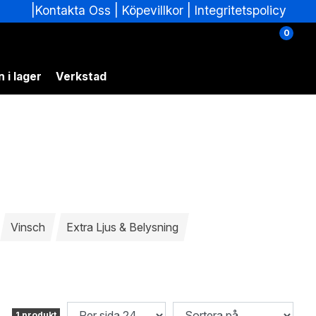
|
|
Köpevillkor
|
Integritetspolicy
Kontakta Oss
0
 i lager
Verkstad
Vinsch
Extra Ljus & Belysning
1 produkt