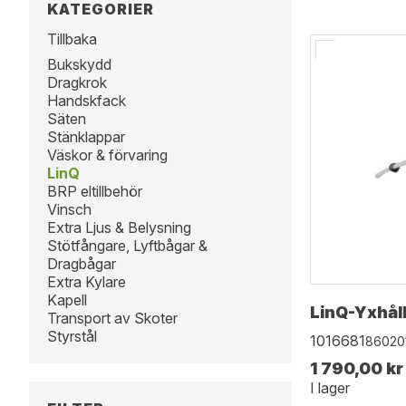
KATEGORIER
Tillbaka
Bukskydd
Dragkrok
Handskfack
Säten
Stänklappar
Väskor & förvaring
LinQ
BRP eltillbehör
Vinsch
Extra Ljus & Belysning
Stötfångare, Lyftbågar &
Dragbågar
Extra Kylare
Kapell
LinQ-Yxhål
Transport av Skoter
Styrstål
1016681
86020
1 790,00 kr
I lager