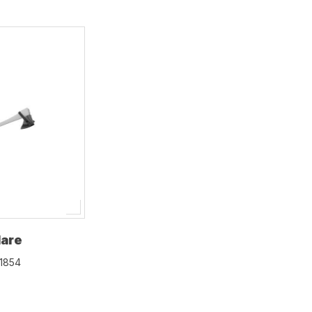
lare
1854