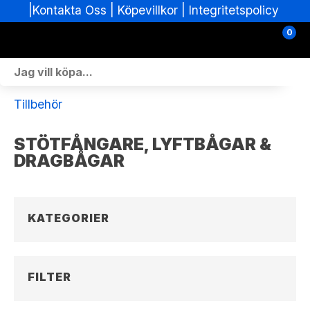
|
|
Köpevillkor
|
Integritetspolicy
Kontakta Oss
0
Personlig Utrustning
Tillbehör
Skoterdelar & Tillbehör
STÖTFÅNGARE, LYFTBÅGAR &
ATV-delar & Tillbehör
DRAGBÅGAR
Sprängskisser
Nya fordon
KATEGORIER
Fordon i lager
FILTER
Verkstad