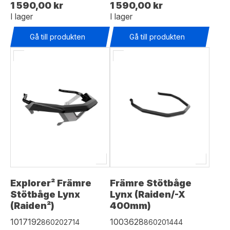
1 590,00 kr
1 590,00 kr
I lager
I lager
Gå till produkten
Gå till produkten
Explorer² Främre
Främre Stötbåge
Stötbåge Lynx
Lynx (Raiden/-X
(Raiden²)
400mm)
1017192
1003628
860202714
860201444