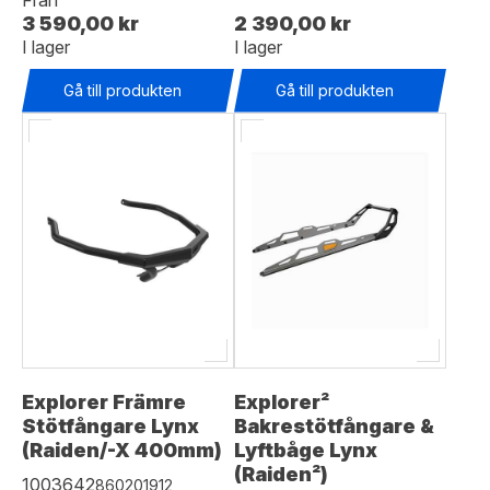
3 590,00 kr
2 390,00 kr
I lager
I lager
Gå till produkten
Gå till produkten
Explorer Främre
Explorer²
Stötfångare Lynx
Bakrestötfångare &
(Raiden/-X 400mm)
Lyftbåge Lynx
(Raiden²)
1003642
860201912