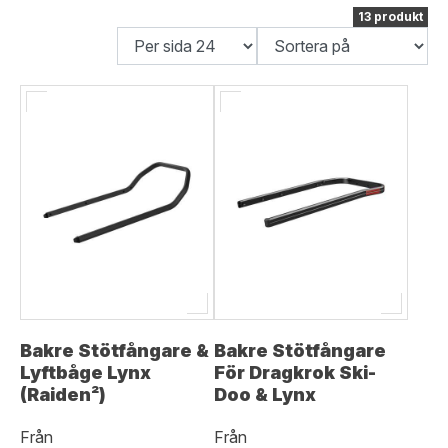
13 produkt
Bakre Stötfångare &
Bakre Stötfångare
Lyftbåge Lynx
För Dragkrok Ski-
(Raiden²)
Doo & Lynx
Från
Från