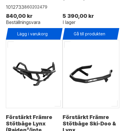
1012733
860202479
840,00 kr
5 390,00 kr
Beställningsvara
I lager
Lägg i varukorg
Gå till produkten
Förstärkt Främre
Förstärkt Främre
Stötbåge Lynx
Stötbåge Ski-Doo &
(Raiden²/inte
Lynx