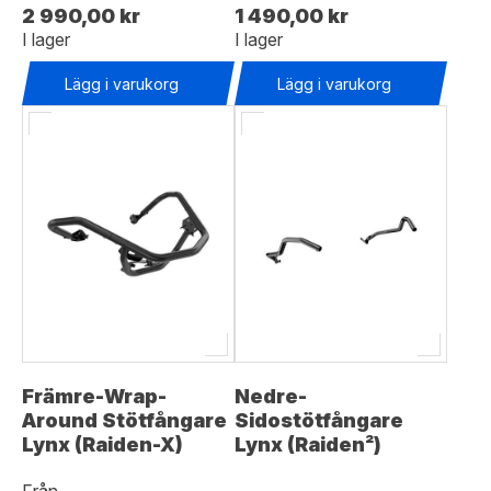
2 990,00 kr
1 490,00 kr
I lager
I lager
Lägg i varukorg
Lägg i varukorg
Främre-Wrap-
Nedre-
Around Stötfångare
Sidostötfångare
Lynx (Raiden-X)
Lynx (Raiden²)
Från